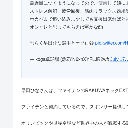
最近目につくようになってので、便乗して娘に
ストレス解消、疲労回復、筋肉リラックス効果
ホカバまで追い込み…少しでも支援出来ればと
オシャレと思ってもらえば🆗かな🙆
恐らく早田ひな選手とオソロ😆
pic.twitter.co
— koga卓球場 (@ZYN6xnXYFLJR2wf)
July 17,
早田ひなさんは、ファイテンのRAKUWAネックEXT
ファイテンと契約しているので、スポンサー提供し
オリンピックや世界卓球など世界中の人が観戦する