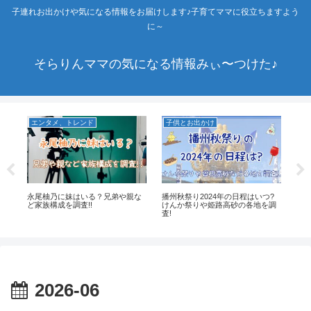
子連れお出かけや気になる情報をお届けします♪子育てママに役立ちますよう
に～
そらりんママの気になる情報みぃ〜つけた♪
エンタメ、トレンド
子供とお出かけ
エ
?
永尾柚乃に妹はいる？兄弟や親な
播州秋祭り2024年の日程はいつ?
陸
ど家族構成を調査!!
けんか祭りや姫路高砂の各地を調
ー
査!
2026-06