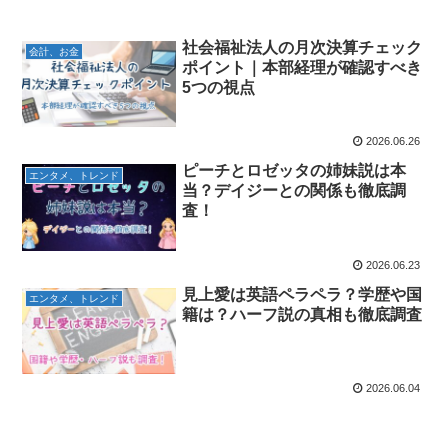
社会福祉法人の月次決算チェック
会計、お金
ポイント｜本部経理が確認すべき
5つの視点
2026.06.26
ピーチとロゼッタの姉妹説は本
エンタメ、トレンド
当？デイジーとの関係も徹底調
査！
2026.06.23
見上愛は英語ペラペラ？学歴や国
エンタメ、トレンド
籍は？ハーフ説の真相も徹底調査
2026.06.04