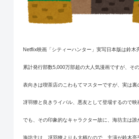
Netflix映画「シティーハンター」実写日本版は
累計発行部数5,000万部超の大人気漫画ですが、
表向きは喫茶店のこわもてマスターですが、実は裏
冴羽獠と良きライバル、悪友として登場するので映
でも、その印象的なキャラクター故に、海坊主は誰
海坊主は、冴羽獠よりも大柄なので、主演が鈴木亮