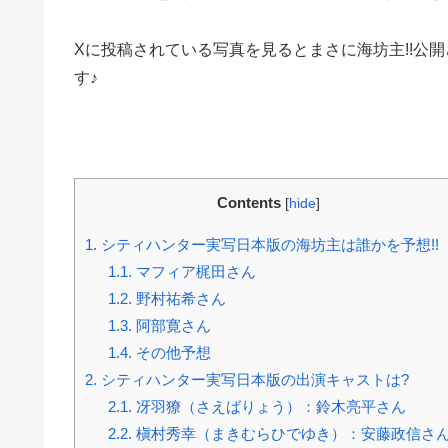
Xに投稿されている写真を見るとまさに海坊主!!公
す♪
Contents
[
hide
]
1.
シティハンター実写日本版の海坊主は誰かを予想!!
1.1.
マフィア梶田さん
1.2.
野村祐希さん
1.3.
阿部寛さん
1.4.
その他予想
2.
シティハンター実写日本版の出演キャストは?
2.1.
冴羽獠（さえばりょう）：鈴木亮平さん
2.2.
槇村秀幸（まきむらひでゆき）：安藤政信さ