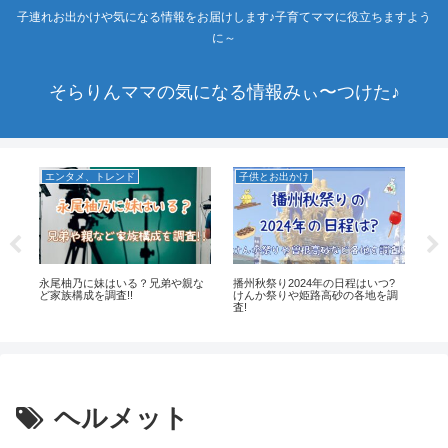
子連れお出かけや気になる情報をお届けします♪子育てママに役立ちますよう
に～
そらりんママの気になる情報みぃ〜つけた♪
エンタメ、トレンド
子供とお出かけ
エ
?
永尾柚乃に妹はいる？兄弟や親な
播州秋祭り2024年の日程はいつ?
陸
ど家族構成を調査!!
けんか祭りや姫路高砂の各地を調
ー
査!
ヘルメット