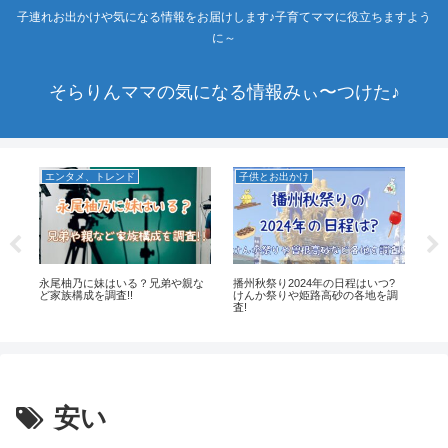
子連れお出かけや気になる情報をお届けします♪子育てママに役立ちますよう
に～
そらりんママの気になる情報みぃ〜つけた♪
エンタメ、トレンド
子供とお出かけ
エ
?
永尾柚乃に妹はいる？兄弟や親な
播州秋祭り2024年の日程はいつ?
陸
ど家族構成を調査!!
けんか祭りや姫路高砂の各地を調
ー
査!
安い