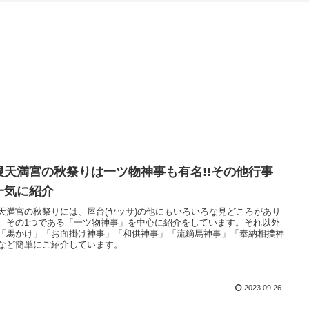
根天満宮の秋祭りは一ツ物神事も有名!!その他行事
一気に紹介
天満宮の秋祭りには、屋台(ヤッサ)の他にもいろいろな見どころがあり
。その1つである「一ツ物神事」を中心に紹介をしています。それ以外
「馬かけ」「お面掛け神事」「和供神事」「流鏑馬神事」「奉納相撲神
など簡単にご紹介しています。
2023.09.26