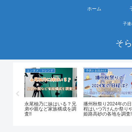
ホーム
子連
そら
エンタメ、トレンド
子供とお出かけ
3年の日
永尾柚乃に妹はいる？兄
播州秋祭り2024年の日
や屋台も
弟や親など家族構成を調
程はいつ?けんか祭り
査!!
姫路高砂の各地を調査!