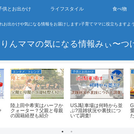
子供とお出かけ
ライフスタイル
食べ物
れお出かけや気になる情報をお届けします♪子育てママに役立ちますよ
りんママの気になる情報みぃ〜つ
エンタメ、トレンド
子供とお出かけ
陸上田中希実はハーフか
USJ駐車場は何時から並
や
クォーター？父親と母親
ぶ?混雑状況や裏技につ
の国籍経歴も紹介
いて調査!