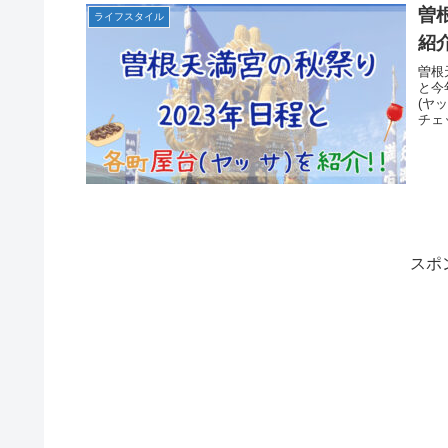
曽
ライフスタイル
紹介
曽根
と今
(ヤ
チェ
スポ