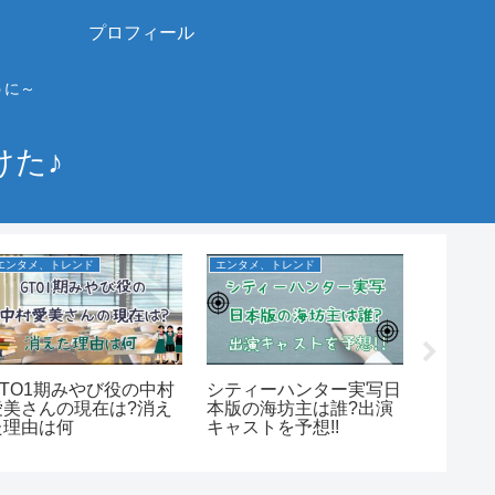
プロフィール
うに～
けた♪
エンタメ、トレンド
エンタメ、トレンド
エンタメ、
GTO1期みやび役の中村
シティーハンター実写日
みいつ
愛美さんの現在は?消え
本版の海坊主は誰?出演
代目は
た理由は何
キャストを予想!!
を調査