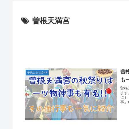
曽根天満宮
曽
子供とお出かけ
も
曽根
ます
にも
事」