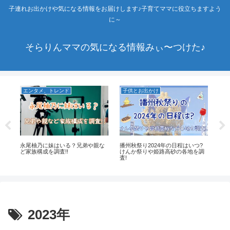
子連れお出かけや気になる情報をお届けします♪子育てママに役立ちますよう
に～
そらりんママの気になる情報みぃ〜つけた♪
エンタメ、トレンド
子供とお出かけ
エ
?
永尾柚乃に妹はいる？兄弟や親な
播州秋祭り2024年の日程はいつ?
陸
ど家族構成を調査!!
けんか祭りや姫路高砂の各地を調
ー
査!
2023年